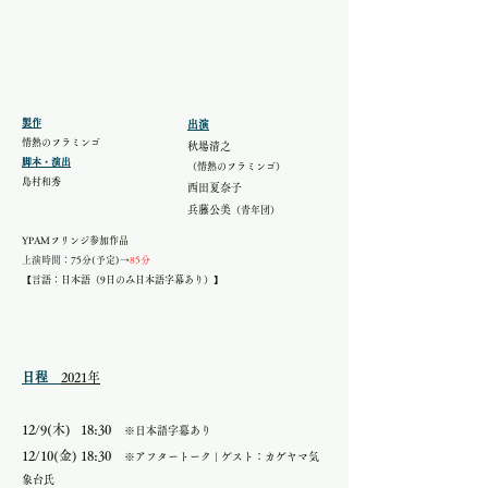
​製作
出演
情熱のフラミンゴ​
秋場清之
脚本・演出
（情熱のフラミンゴ）
島村和秀
西田夏奈子
兵藤公美
（青年団）
YPAMフリンジ参加作品
上演時間：75分(予定)→
85分
​【言語：日本語（9日のみ日本語字幕あり）】
日程
2021年
12/9(木) 18:30
※日本語字幕あり
12/10(金) 18:30
※アフタートーク | ゲスト：カゲヤマ気
象台氏