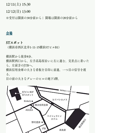
12
/11(土) 15:30
12/12(日) 13:00
※受付は開演の30分前から | 開場は開演の20分前から
会場
STスポット
（横浜市西区北幸1-11-15横浜STビルB1）
横浜駅から徒歩8分。
横浜駅西口から、左手高島屋沿いに左に進む。交差点に着いた
ら、左前方のJTBへ。
横浜信用金庫の大きな看板を目印に前進。一つ目の信号を渡
る。
目の前の大きなグレーのビルの地下1階。