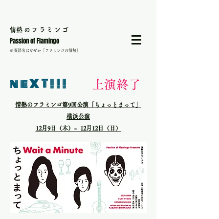
​情熱のフラミンゴ
Passion of Flamingo
​※英語名はなぜか「フラミンゴの情熱」
neXT!!!
​上演終了
情熱のフラミンゴ第9回公演「ちょっとまって」
横浜公演
12月9日（木）~ 12月12日（日）