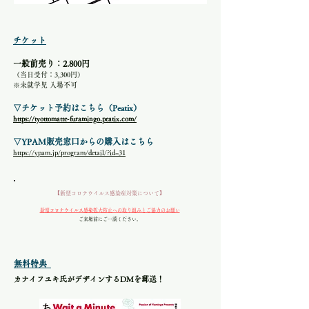
チケット
一般前売り：2.800円
（当日受付：3,300円）
※未就学児 入場不可​
▽チケット予約はこちら（Peatix）
https://tyottomatte-furamingo.peatix.com/
▽YPAM販売窓口からの購入はこちら
https://ypam.jp/program/detail/?id=31
【新型コロナウイルス感染症対策​について】
新型コロナウイルス感染拡大防止への取り組みとご協力のお願い
ご来場前にご一読ください。
無料特典
カナイフユキ氏がデザインするDMを郵送！